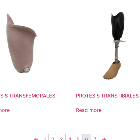
SIS TRANSFEMORALES
PRÓTESIS TRANSTIBIALES
more
Read more
←
1
2
3
4
5
6
7
→