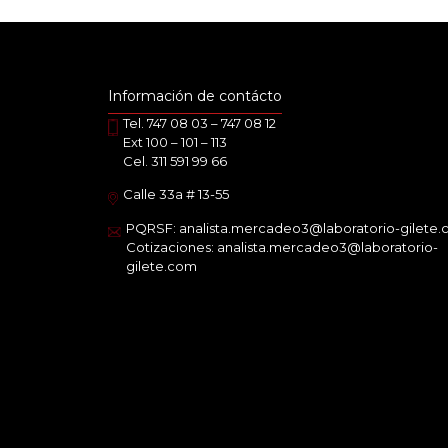
Información de contácto
Tel. 747 08 03 – 747 08 12
Ext 100 – 101 – 113
Cel. 311 591 99 66
Calle 33a # 13-55
PQRSF: analista.mercadeo3@laboratorio-gilete
Cotizaciones: analista.mercadeo3@laboratorio-
gilete.com