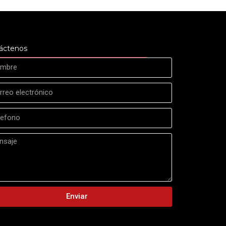
áctenos
Enviar