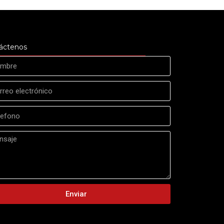
áctenos
Enviar