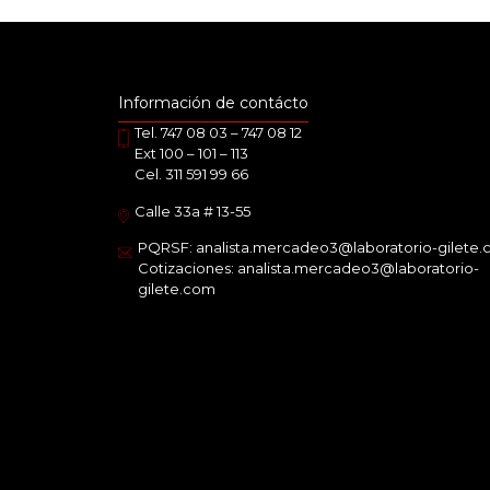
Información de contácto
Tel. 747 08 03 – 747 08 12
Ext 100 – 101 – 113
Cel. 311 591 99 66
Calle 33a # 13-55
PQRSF: analista.mercadeo3@laboratorio-gilete
Cotizaciones: analista.mercadeo3@laboratorio-
gilete.com