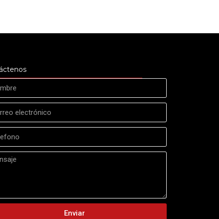
áctenos
Enviar