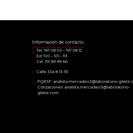
Información de contácto
Tel. 747 08 03 – 747 08 12
Ext 100 – 101 – 113
Cel. 311 591 99 66
Calle 33a # 13-55
PQRSF: analista.mercadeo3@laboratorio-gilete
Cotizaciones: analista.mercadeo3@laboratorio-
gilete.com