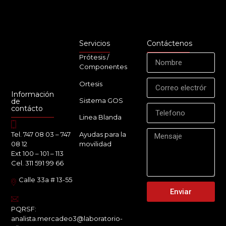
Servicios
Contáctenos
Prótesis /
Componentes
Ortesis
Información
Sistema GOS
de
contácto
Linea Blanda
Ayudas para la
Tel. 747 08 03 – 747
movilidad
08 12
Ext 100 – 101 – 113
Cel. 311 591 99 66
Calle 33a # 13-55
Enviar
PQRSF:
analista.mercadeo3@laboratorio-