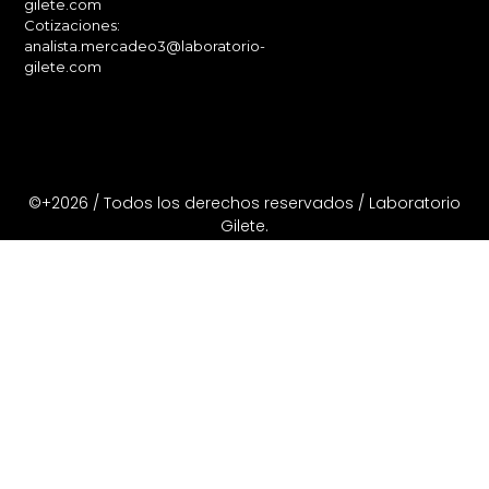
gilete.com
Cotizaciones:
analista.mercadeo3@laboratorio-
gilete.com
©+2026 / Todos los derechos reservados / Laboratorio
Gilete.