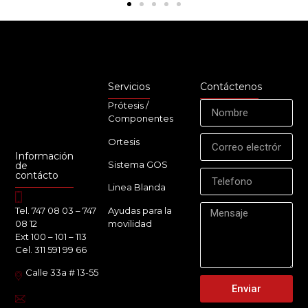
Servicios
Contáctenos
Prótesis /
Componentes
Ortesis
Información
Sistema GOS
de
contácto
Linea Blanda
Ayudas para la
Tel. 747 08 03 – 747
movilidad
08 12
Ext 100 – 101 – 113
Cel. 311 591 99 66
Calle 33a # 13-55
Enviar